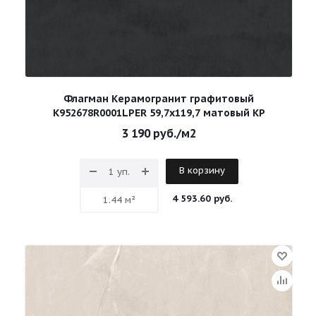
Флагман Керамогранит графитовый
К952678R0001LPЕR 59,7х119,7 матовый КР
3 190
руб.
/м2
В корзину
4 593.60 руб.