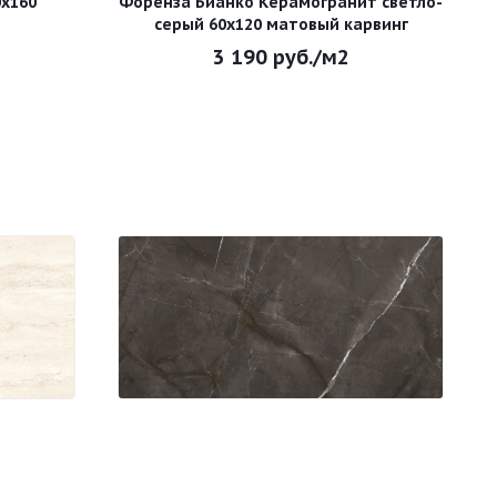
х160
Форенза Бианко Керамогранит светло-
серый 60х120 матовый карвинг
3 190
руб.
/м2