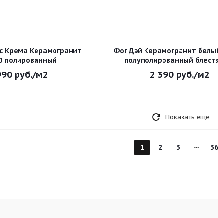
с Крема Керамогранит
Фог Дэй Керамогранит белый
0 полированный
полуполированный блест
990
руб.
/м2
2 390
руб.
/м2
Показать еще
1
2
3
36