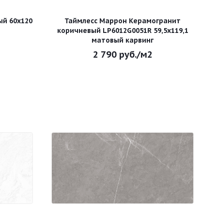
ый 60х120
Таймлесс Маррон Керамогранит
коричневый LP6012G0051R 59,5х119,1
матовый карвинг
2 790
руб.
/м2