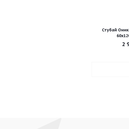
Стубай Оник
60х12
2 