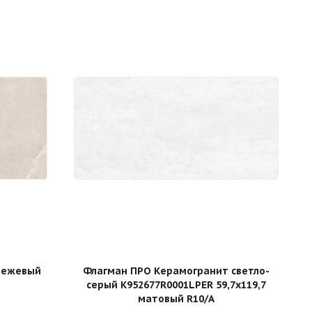
бежевый
Флагман ПРО Керамогранит светло-
й
серый К952677R0001LPЕR 59,7х119,7
матовый R10/A