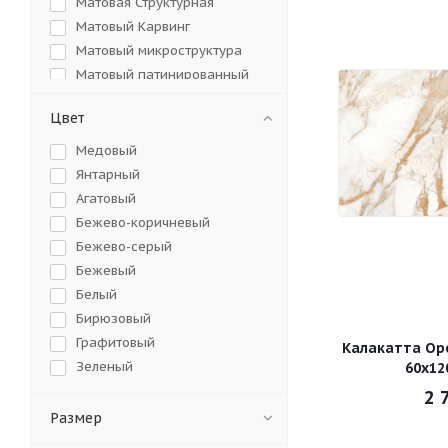
Матовая Структурная
Матовый Карвинг
Матовый микроструктура
Матовый патинированный
Металлизированная
Цвет
Полированная
Полированный
Медовый
матированный
Янтарный
Противоскользящая
Агатовый
Противоскользящая
структурная
Бежево-коричневый
Сатинированная
Бежево-серый
Бежевый
Белый
Бирюзовый
Графитовый
Калакатта Ор
Зеленый
60х12
Золотой
2 
Коричневый
Размер
Кремовый