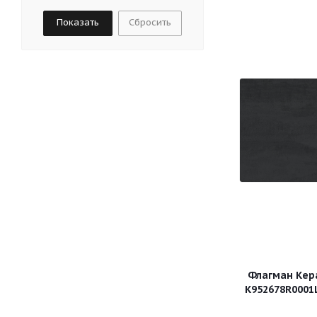
Орех
Сбросить
Песочный
Светло-бежевый
Светло-коричневый
Светло-серый
Серо-бежевый
Серый
Синий
Темно-бежевый
Темно-коричневый
Темно-серый
Черный
Флагман Кер
К952678R0001