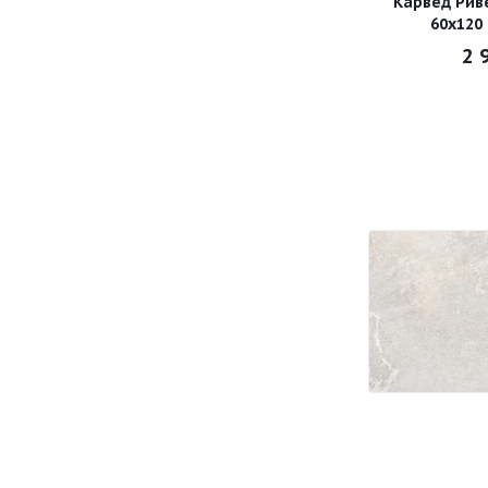
Карвед Рив
60х120
2 