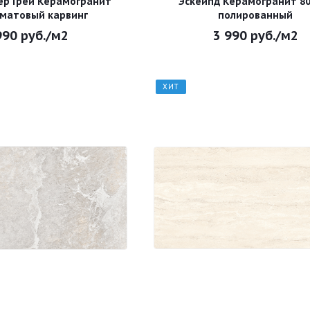
ер Грей Керамогранит
Эскейпд Керамогранит 80
 матовый карвинг
полированный
990
руб.
/м2
3 990
руб.
/м2
ХИТ