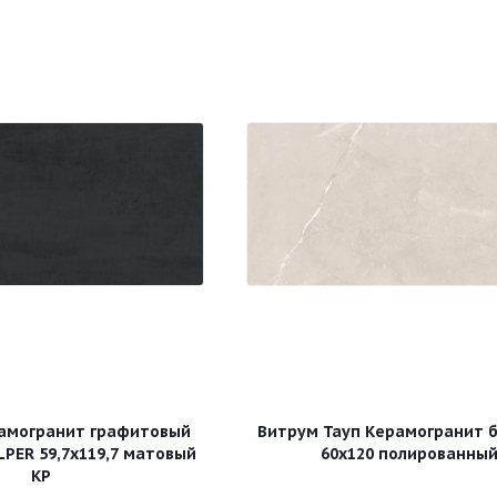
амогранит графитовый
Витрум Тауп Керамогранит 
LPЕR 59,7х119,7 матовый
60х120 полированны
КР