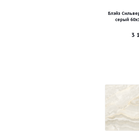
Блэйз Сильве
серый 60х
3 