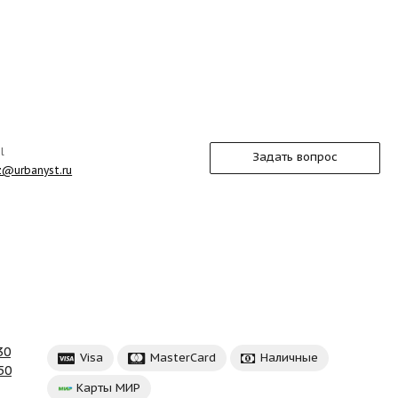
l
Задать вопрос
z@urbanyst.ru
30
Visa
MasterCard
Наличные
50
Карты МИР