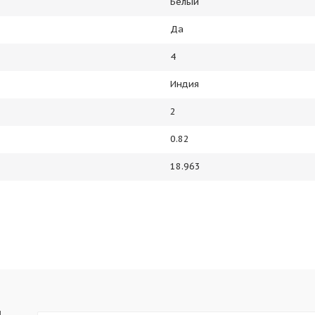
Белый
Да
4
Индия
2
0.82
18.963
ы