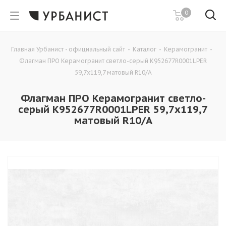
0
Главная Урбанист - официальный сайт
-
Каталог
-
Керамогранит
-
Флагман ПРО Керамогранит светло-серый К952677R0001LPЕR
59,7х119,7 матовый R10/A
Флагман ПРО Керамогранит светло-
серый К952677R0001LPЕR 59,7х119,7
матовый R10/A