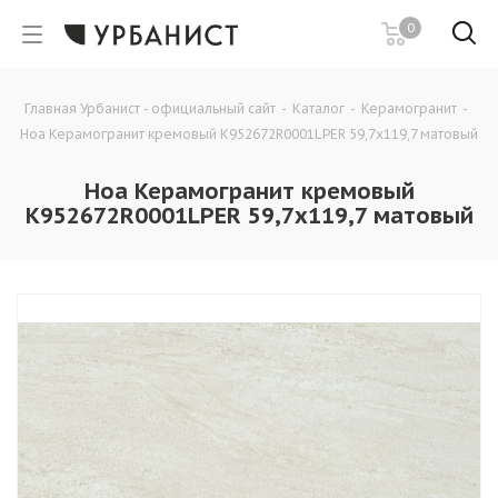
0
Главная Урбанист - официальный сайт
-
Каталог
-
Керамогранит
-
Ноа Керамогранит кремовый К952672R0001LPЕR 59,7х119,7 матовый
Ноа Керамогранит кремовый
К952672R0001LPЕR 59,7х119,7 матовый