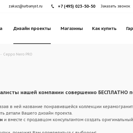
+7 (495) 023-50-50
zakaz@urbanyst.ru
Заказать звонок
а
Дизайн проекты
Магазины
Как купить
Га
-
Ceppo Nero PRO
листы нашей компании совершенно БЕСПЛАТНО под
казав в ней название понравившейся коллекции керамогранит
ть детали Вашего дизайн проекта.
ин
и вместе с продавцом консультантом создать оригинальный
упки, поможет Вам определиться с выбором!