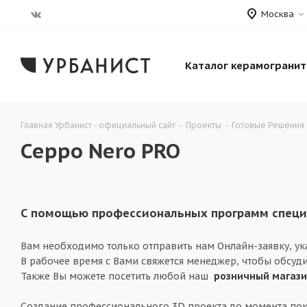
Москва
Каталог керамогранит
Главная Урбанист - официальный сайт
-
Проекты
-
Готовые Решения
Ceppo Nero PRO
С помощью профессиональных программ специа
Вам необходимо только отправить нам Онлайн-заявку, у
В рабочее время с Вами свяжется менеджер, чтобы обсуди
Также Вы можете посетить любой наш
розничный магаз
Создание профессионального 3D проекта до момента пок