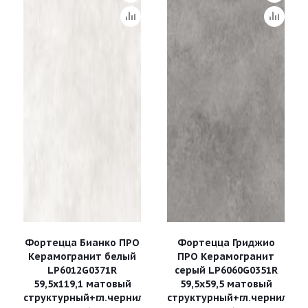
Фортецца Бианко ПРО
Фортецца Гриджио
Керамогранит белый
ПРО Керамогранит
LP6012G0371R
серый LP6060G0351R
59,5х119,1 матовый
59,5х59,5 матовый
структурный+гл.чернила
структурный+гл.чернила