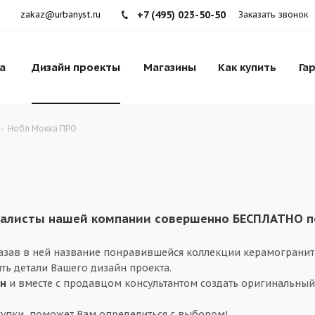
+7 (495) 023-50-50
zakaz@urbanyst.ru
Заказать звонок
а
Дизайн проекты
Магазины
Как купить
Га
-
Нобл Мокка ПРО
листы нашей компании совершенно БЕСПЛАТНО под
казав в ней название понравившейся коллекции керамогранит
ть детали Вашего дизайн проекта.
ин
и вместе с продавцом консультантом создать оригинальный
упки, поможет Вам определиться с выбором!