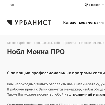
Москва
Каталог керамогранит
Главная Урбанист - официальный сайт
-
Проекты
-
Готовые Решения
Нобл Мокка ПРО
С помощью профессиональных программ специа
Вам необходимо только отправить нам Онлайн-заявку, у
В рабочее время с Вами свяжется менеджер, чтобы обсуди
Также Вы можете посетить любой наш
розничный магаз
Создание профессионального 3D проекта до момента пок