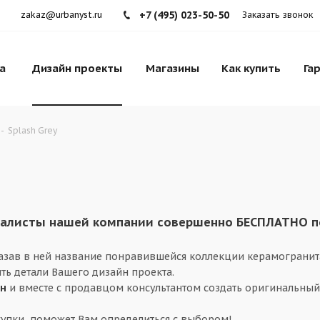
+7 (495) 023-50-50
zakaz@urbanyst.ru
Заказать звонок
а
Дизайн проекты
Магазины
Как купить
Га
-
Splash Grey
листы нашей компании совершенно БЕСПЛАТНО под
казав в ней название понравившейся коллекции керамогранит
ть детали Вашего дизайн проекта.
ин
и вместе с продавцом консультантом создать оригинальный
упки, поможет Вам определиться с выбором!