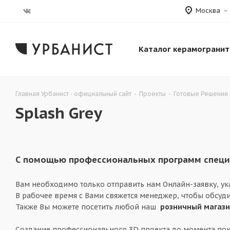
Москва
Каталог керамогранит
Главная Урбанист - официальный сайт
-
Проекты
-
Готовые Решения
Splash Grey
С помощью профессиональных программ специа
Вам необходимо только отправить нам Онлайн-заявку, у
В рабочее время с Вами свяжется менеджер, чтобы обсуди
Также Вы можете посетить любой наш
розничный магаз
Создание профессионального 3D проекта до момента пок