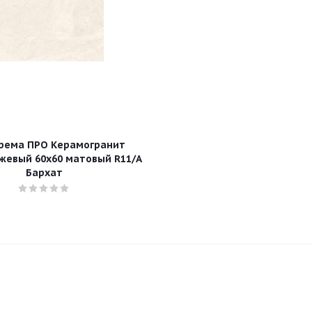
рема ПРО Керамогранит
жевый 60х60 матовый R11/A
Бархат