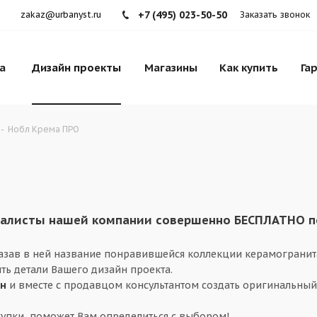
+7 (495) 023-50-50
zakaz@urbanyst.ru
Заказать звонок
а
Дизайн проекты
Магазины
Как купить
Га
-
Нобл Крема ПРО
листы нашей компании совершенно БЕСПЛАТНО под
казав в ней название понравившейся коллекции керамогранит
ть детали Вашего дизайн проекта.
ин
и вместе с продавцом консультантом создать оригинальный
упки, поможет Вам определиться с выбором!