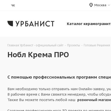
Москва
Каталог керамогранит
Главная Урбанист - официальный сайт
-
Проекты
-
Готовые Решения
Нобл Крема ПРО
С помощью профессиональных программ специа
Вам необходимо только отправить нам Онлайн-заявку, у
В рабочее время с Вами свяжется менеджер, чтобы обсуди
Также Вы можете посетить любой наш
розничный магаз
Создание профессионального 3D проекта до момента пок